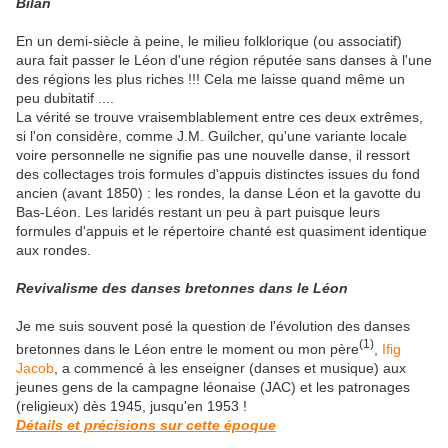
Bilan
En un demi-siècle à peine, le milieu folklorique (ou associatif)
aura fait passer le Léon d'une région réputée sans danses à l'une
des régions les plus riches !!! Cela me laisse quand même un
peu dubitatif ....
La vérité se trouve vraisemblablement entre ces deux extrêmes,
si l'on considère, comme J.M. Guilcher, qu'une variante locale
voire personnelle ne signifie pas une nouvelle danse, il ressort
des collectages trois formules d'appuis distinctes issues du fond
ancien (avant 1850) : les rondes, la danse Léon et la gavotte du
Bas-Léon. Les laridés restant un peu à part puisque leurs
formules d'appuis et le répertoire chanté est quasiment identique
aux rondes.
Revivalisme des danses bretonnes dans le Léon
Je me suis souvent posé la question de l'évolution des danses
(1)
bretonnes dans le Léon entre le moment ou mon père
,
Ifig
Jacob
, a commencé à les enseigner (danses et musique) aux
jeunes gens de la campagne léonaise (JAC) et les patronages
(religieux) dès 1945, jusqu'en 1953 !
Détails et précisions sur cette époque