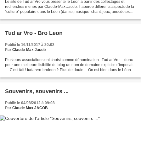
Le site de Tud ar Vro vous présente le Léon à partir des collectages et
recherches menés par Claude-Max Jacob. Il aborde différents aspects de la
"culture" populaire dans le Léon (danse, musique, chant, jeux, anecdotes
collectées, éditions, etc) sans...
Tud ar Vro - Bro Leon
Publié le 16/11/2017 à 20:02
Par
Claude-Max Jacob
Plusieurs associations ont choisi comme dénomination : Tud ar Vro ... donc
pour une meilleure lisibilité du blog un nom de domaine explicite s'imposait
.... C'est fait ! tudarvro-broleon.fr Plus de doute ... On est bien dans le Léon
(pour sûr !) ... Faites-le...
Souvenirs, souvenirs ...
Publié le 04/08/2012 à 09:08
Par
Claude Max JACOB