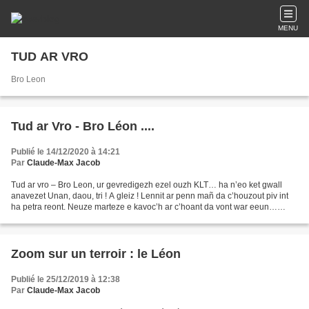
MENU
TUD AR VRO
Bro Leon
Tud ar Vro - Bro Léon ....
Publié le 14/12/2020 à 14:21
Par
Claude-Max Jacob
Tud ar vro – Bro Leon, ur gevredigezh ezel ouzh KLT… ha n’eo ket gwall
anavezet Unan, daou, tri ! A gleiz ! Lennit ar penn mañ da c’houzout piv int
ha petra reont. Neuze marteze e kavoc’h ar c’hoant da vont war eeun…
Gwechall an dañsou a veze kanet e-barzh...
Zoom sur un terroir : le Léon
Publié le 25/12/2019 à 12:38
Par
Claude-Max Jacob